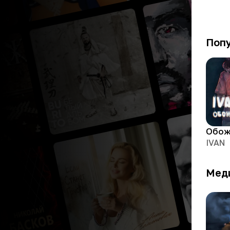
Поп
Обож
IVAN
Мед