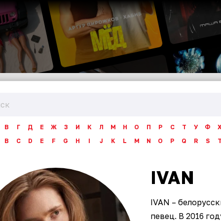
В
Г
Д
Е
Ж
З
И
К
Л
М
Н
О
П
Р
С
Т
У
Ф
B
C
D
E
F
G
H
I
J
K
L
M
N
O
P
Q
R
S
IVAN
IVAN – белорусс
певец. В 2016 год