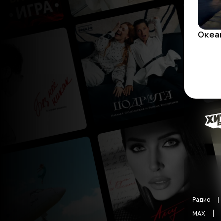
Океа
Радио
MAX