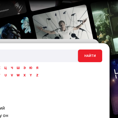
НАЙТИ
Х
Ц
Ч
Ш
Э
Ю
Я
T
U
V
W
X
Y
Z
кий
у он