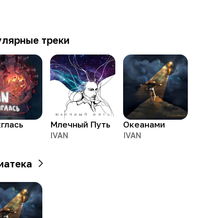
улярные треки
глась
Млечный Путь
Океанами
IVAN
IVAN
иатека