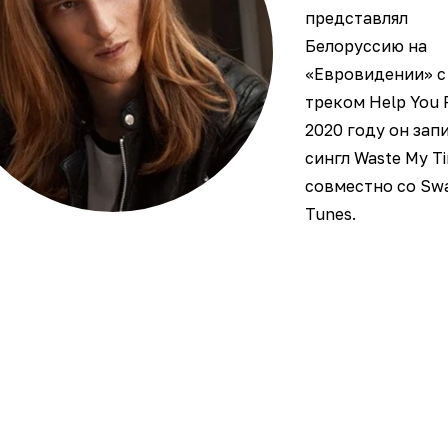
представлял
Белоруссию на
«Евровидении» с
треком Help You F
2020 году он зап
сингл Waste My T
совместно со Sw
Tunes.