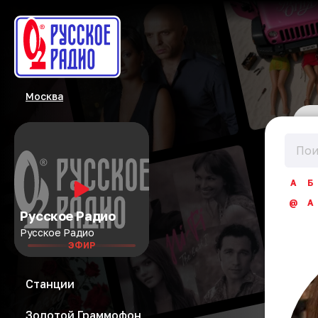
Москва
А
Б
@
A
Русское Радио
Русское Радио
ЭФИР
Станции
Золотой Граммофон