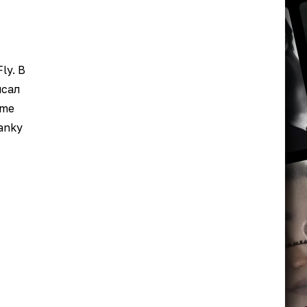
ly. В
исал
ime
anky