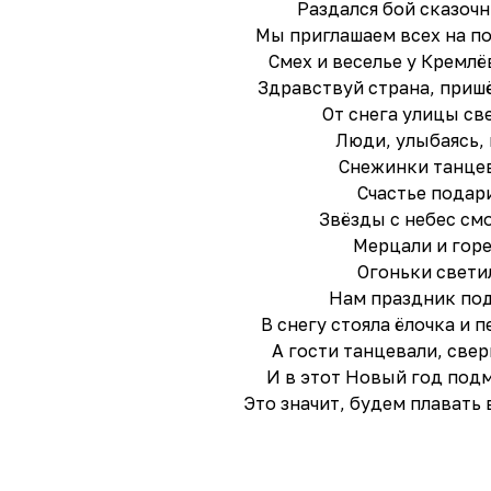
Раздался бой сказочн
Мы приглашаем всех на по
Смех и веселье у Кремлё
Здравствуй страна, приш
От снега улицы св
Люди, улыбаясь, 
Снежинки танце
Счастье подар
Звёзды с небес см
Мерцали и гор
Огоньки свети
Нам праздник по
В снегу стояла ёлочка и п
А гости танцевали, свер
И в этот Новый год под
Это значит, будем плавать 