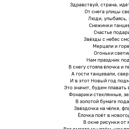
Здравствуй, страна, идё
От снега улицы св
Люди, улыбаясь, 
Снежинки танце
Счастье подар
Звёзды с небес см
Мерцали и гор
Огоньки свети
Нам праздник по
В снегу стояла ёлочка и п
А гости танцевали, свер
И в этот Новый год под
Это значит, будем плавать 
Фонарики стеклянные, з
В золотой бумаге пода
Звёздочка на чёлке, фл
Ёлочка поёт в нового
В окне рисунки от 