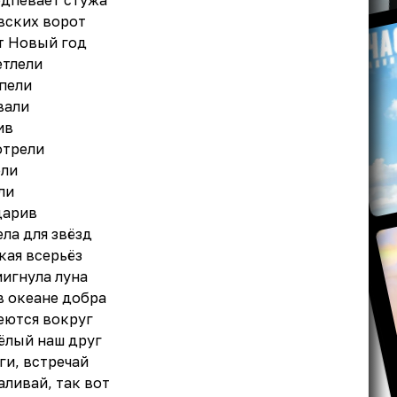
одпевает стужа
вских ворот
т Новый год
етлели
пели
вали
ив
отрели
ели
ли
дарив
ела для звёзд
кая всерьёз
мигнула луна
в океане добра
еются вокруг
ёлый наш друг
ги, встречай
аливай, так вот