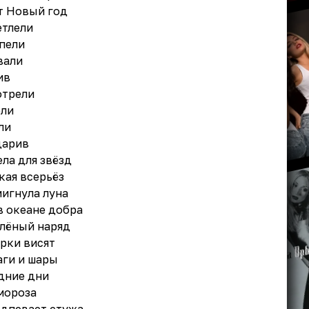
т Новый год
етлели
пели
вали
ив
отрели
ели
ли
дарив
ела для звёзд
кая всерьёз
мигнула луна
в океане добра
елёный наряд
рки висят
аги и шары
дние дни
мороза