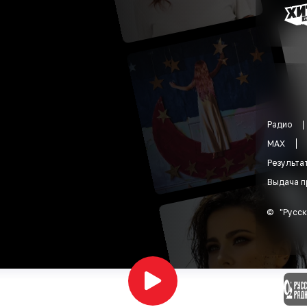
Радио
MAX
Результа
Выдача п
©
"
Русск