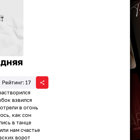
одняя
Рейтинг:
17
растворился
ыбок взвился
мотрели в огонь
лось, как сон
лись в танце
или нам счастье
вских ворот