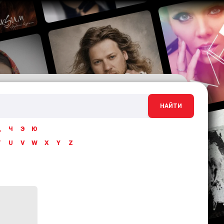
НАЙТИ
Ц
Ч
Э
Ю
T
U
V
W
X
Y
Z