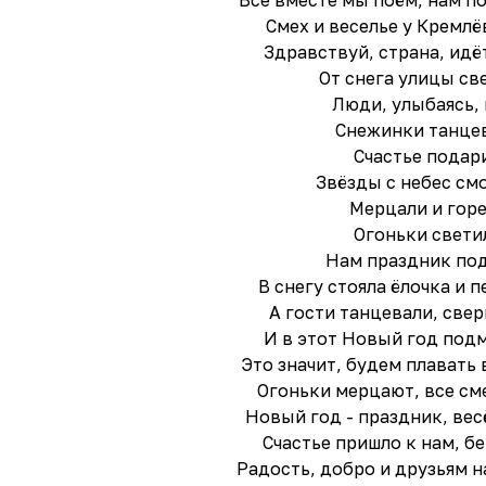
Все вместе мы поём, нам п
Смех и веселье у Кремлё
Здравствуй, страна, идё
От снега улицы св
Люди, улыбаясь, 
Снежинки танце
Счастье подар
Звёзды с небес см
Мерцали и гор
Огоньки свети
Нам праздник по
В снегу стояла ёлочка и п
А гости танцевали, свер
И в этот Новый год под
Это значит, будем плавать 
Огоньки мерцают, все см
Новый год - праздник, вес
Счастье пришло к нам, бе
Радость, добро и друзьям н