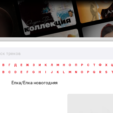
В
Г
Д
Е
Ж
З
И
К
Л
М
Н
О
П
Р
С
Т
Ф
Х
B
C
D
E
F
G
H
I
J
K
L
M
N
O
P
Q
R
S
Ёлка
/
Ёлка новогодняя