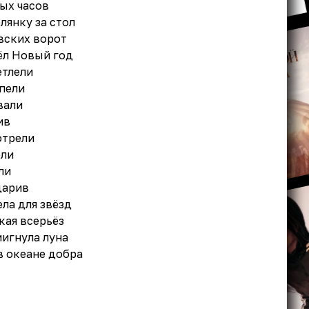
ых часов
лянку за стол
вских ворот
ёл Новый год
етлели
пели
вали
ив
отрели
ели
ли
дарив
ела для звёзд
кая всерьёз
мигнула луна
в океане добра