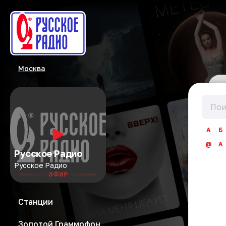
Москва
А
Б
@
A
Русское Радио
Русское Радио
ЭФИР
Станции
Золотой Граммофон