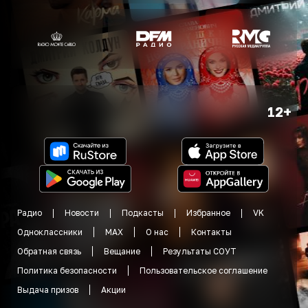
12+
Радио
Новости
Подкасты
Избранное
VK
Одноклассники
MAX
О нас
Контакты
Обратная связь
Вещание
Результаты СОУТ
Политика безопасности
Пользовательское соглашение
Выдача призов
Акции