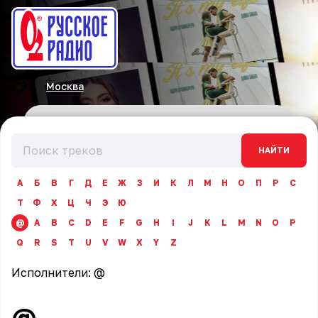
Москва
НАЙТИ
А
Б
В
Г
Д
Е
Ж
З
И
К
Л
М
Н
О
П
Р
С
Т
Ф
Х
Ц
Ч
Э
Ю
@
A
B
C
D
E
F
G
H
I
J
K
L
M
N
O
P
Q
R
S
T
U
V
W
X
Y
Z
Исполнители:
@
@