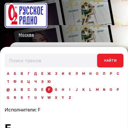
Москва
НАЙТИ
А
Б
В
Г
Д
Е
Ж
З
И
К
Л
М
Н
О
П
Р
С
Т
Ф
Х
Ц
Ч
Э
Ю
@
A
B
C
D
E
F
G
H
I
J
K
L
M
N
O
P
Q
R
S
T
U
V
W
X
Y
Z
Исполнители:
F
F