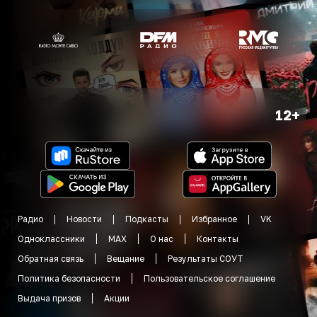
12+
Радио
Новости
Подкасты
Избранное
VK
Одноклассники
MAX
О нас
Контакты
Обратная связь
Вещание
Результаты СОУТ
Политика безопасности
Пользовательское соглашение
Выдача призов
Акции