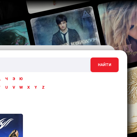
НАЙТИ
Ц
Ч
Э
Ю
T
U
V
W
X
Y
Z