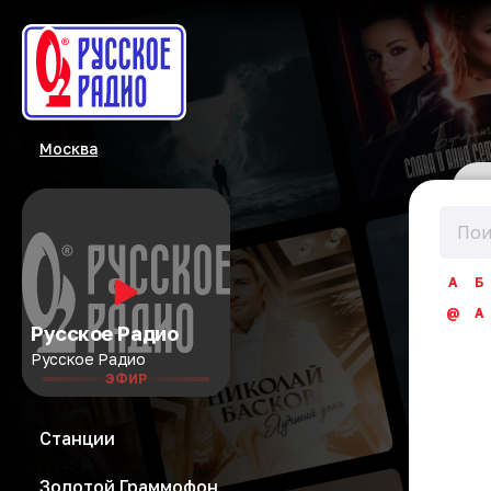
Москва
А
Б
@
A
Русское Радио
Русское Радио
ЭФИР
Станции
Золотой Граммофон