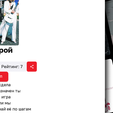
рой
Рейтинг:
7
ИП
ждела
азначен ты
 игра
ли мы
ай её по шагам