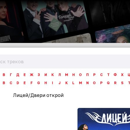
В
Г
Д
Е
Ж
З
И
К
Л
М
Н
О
П
Р
С
Т
Ф
Х
B
C
D
E
F
G
H
I
J
K
L
M
N
O
P
Q
R
S
Лицей
/
Двери открой