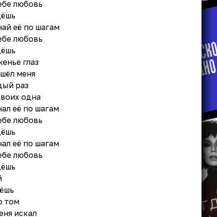
ебе любовь
дёшь
ай её по шагам
ебе любовь
дёшь
енье глаз
ашёл меня
дый раз
двоих одна
ал её по шагам
ебе любовь
дёшь
ал её по шагам
ебе любовь
дёшь
й
дёшь
о том
еня искал