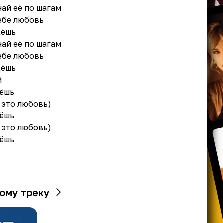
ай её по шагам
ебе любовь
дёшь
ай её по шагам
ебе любовь
дёшь
й
дёшь
 это любовь)
дёшь
 это любовь)
дёшь
ому треку