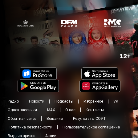
12+
Радио
Новости
Подкасты
Избранное
VK
Одноклассники
MAX
О нас
Контакты
Обратная связь
Вещание
Результаты СОУТ
Политика безопасности
Пользовательское соглашение
Выдача призов
Акции