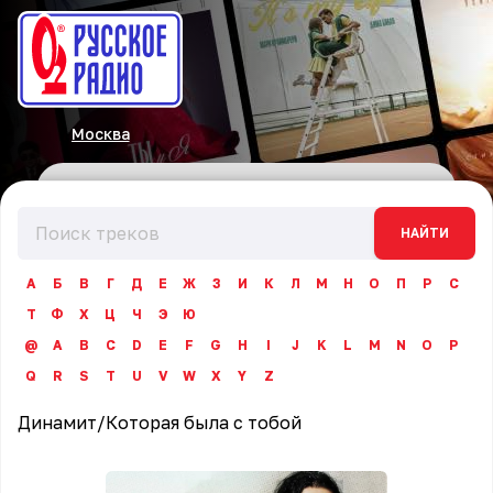
Москва
НАЙТИ
А
Б
В
Г
Д
Е
Ж
З
И
К
Л
М
Н
О
П
Р
С
Т
Ф
Х
Ц
Ч
Э
Ю
@
A
B
C
D
E
F
G
H
I
J
K
L
M
N
O
P
Q
R
S
T
U
V
W
X
Y
Z
Динамит
/
Которая была с тобой