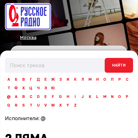
Москва
НАЙТИ
А
Б
В
Г
Д
Е
Ж
З
И
К
Л
М
Н
О
П
Р
С
Т
Ф
Х
Ц
Ч
Э
Ю
@
A
B
C
D
E
F
G
H
I
J
K
L
M
N
O
P
Q
R
S
T
U
V
W
X
Y
Z
Исполнители:
@
2 ЛЯМА