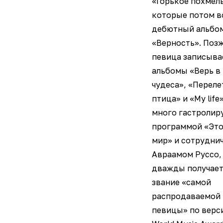
«Горькое похмель
которые потом в
дебютный альбо
«Верность». Поз
певица записыва
альбомы «Верь в
чудеса», «Переле
птица» и «My life»
много гастролиру
программой «Это
мир» и сотруднич
Авраамом Руссо,
дважды получае
звание «самой
распродаваемой
певицы» по верс