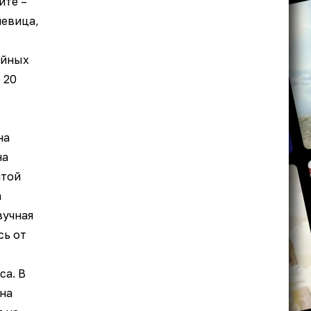
йте –
певица,
ийных
 20
на
на
итой
а
вучная
сь от
са. В
ина