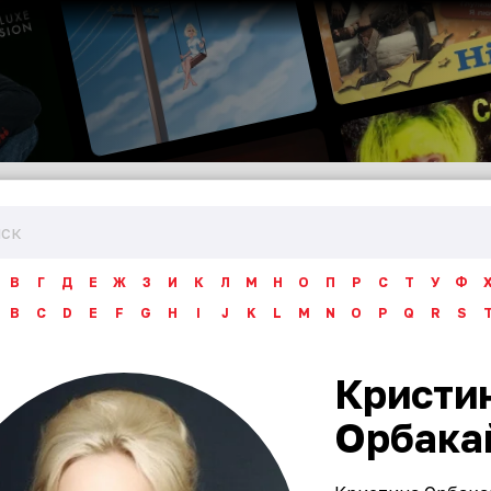
В
Г
Д
Е
Ж
З
И
К
Л
М
Н
О
П
Р
С
Т
У
Ф
B
C
D
E
F
G
H
I
J
K
L
M
N
O
P
Q
R
S
Кристи
Орбака