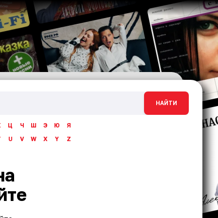
НАЙТИ
Х
Ц
Ч
Ш
Э
Ю
Я
T
U
V
W
X
Y
Z
на
йте