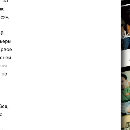
 на
ню
ся»,
ой
рьеры
ервое
есней
сня
 по
Все,
то