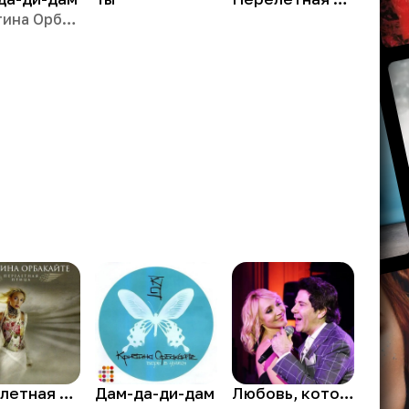
Кристина Орбакайте
Перелетная птица
Дам-да-ди-дам
Любовь, которой больше нет