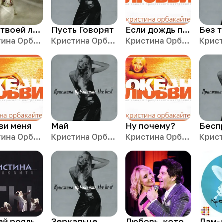
Свет твоей любви (Remix)
Пусть Говорят
Если дождь по стеклу
Без 
Кристина Орбакайте
Кристина Орбакайте
Кристина Орбакайте
ви меня
Май
Ну почему?
Кристина Орбакайте
Кристина Орбакайте
Кристина Орбакайте
ай рояль
Зеркальце
Любовь, которой больше нет
Дам-