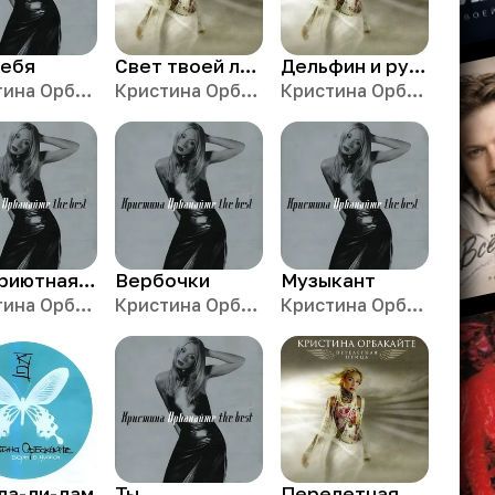
тебя
Свет твоей любви
Дельфин и русалка
Кристина Орбакайте
Кристина Орбакайте
Кристина Орбакайте
Бесприютная душа
Вербочки
Музыкант
Кристина Орбакайте
Кристина Орбакайте
Кристина Орбакайте
да-ди-дам
Ты
Перелетная птица