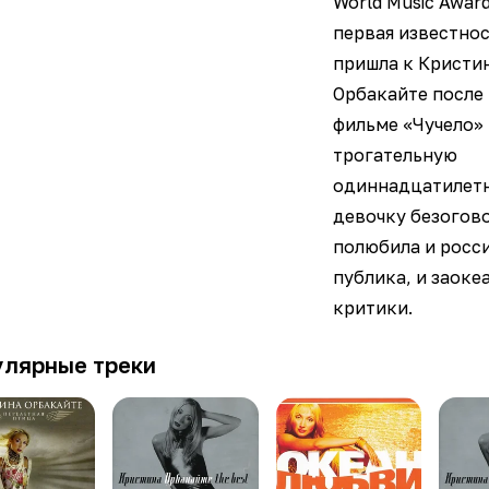
World Music Award
первая известно
пришла к Кристи
Орбакайте после 
фильме «Чучело» 
трогательную
одиннадцатилет
девочку безогов
полюбила и росс
публика, и заоке
критики.
улярные треки