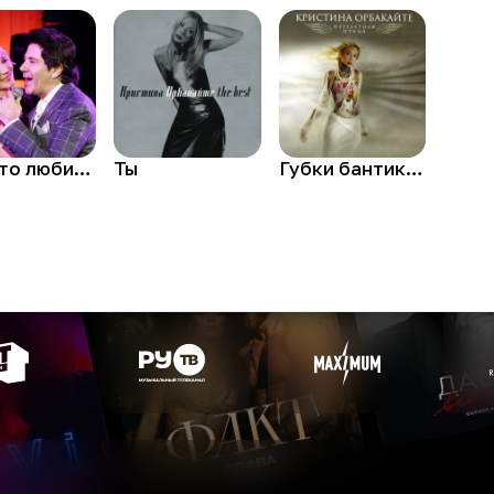
Просто любить тебя
Ты
Губки бантиком