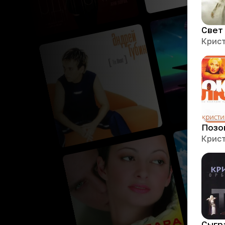
Позо
Сыгр