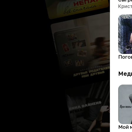
Пого
Мед
Мой 