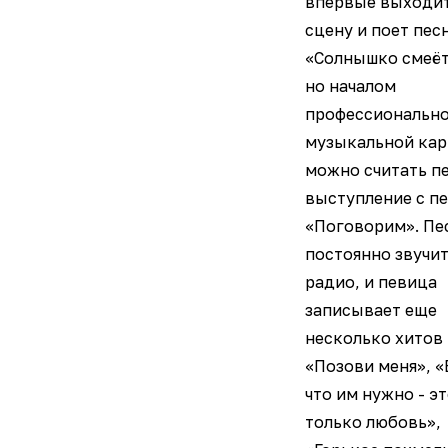
впервые выходит
сцену и поет пес
«Солнышко смеёт
но началом
профессиональн
музыкальной ка
можно считать п
выступление с п
«Поговорим». Пе
постоянно звучит
радио, и певица
записывает еще
несколько хитов
«Позови меня», «
что им нужно - э
только любовь»,