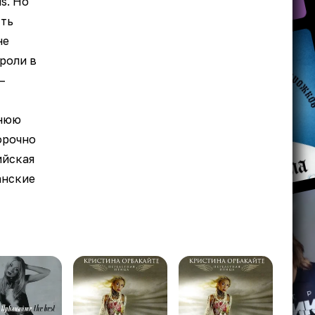
s. Но
сть
не
роли в
–
нюю
орочно
ийская
анские