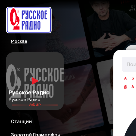
Москва
А
Б
@
A
Русское Радио
Русское Радио
ЭФИР
Станции
Золотой Граммофон