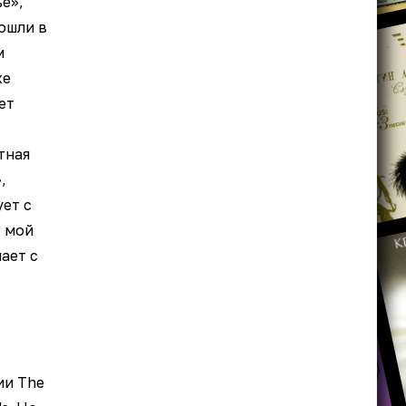
е»,
ошли в
м
же
ет
тная
,
ет с
 мой
ает с
т
ии The