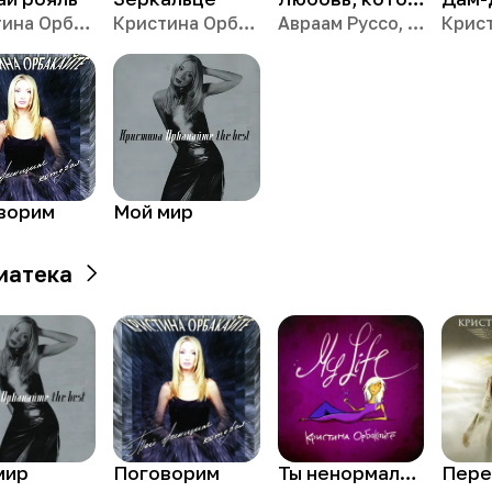
Кристина Орбакайте
Кристина Орбакайте
Авраам Руссо, Кристина Орбакайте
ворим
Мой мир
иатека
мир
Поговорим
Ты ненормальный