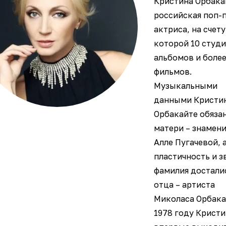
Кристина Орбака
российская поп-
актриса, на счету
которой 10 студ
альбомов и более
фильмов.
Музыкальными
данными Кристи
Орбакайте обяза
матери – знамен
Алле Пугачевой, 
пластичность и з
фамилия достали
отца – артиста
Миколаса Орбака
1978 году Крист