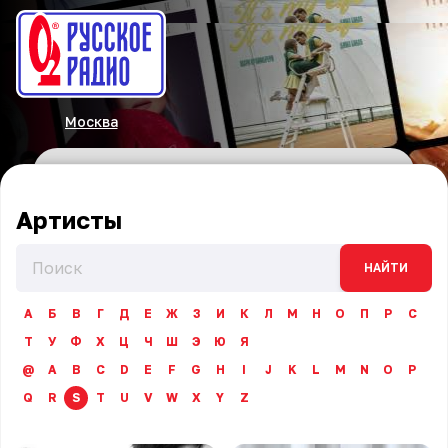
Москва
Артисты
НАЙТИ
А
Б
В
Г
Д
Е
Ж
З
И
К
Л
М
Н
О
П
Р
С
Т
У
Ф
Х
Ц
Ч
Ш
Э
Ю
Я
@
A
B
C
D
E
F
G
H
I
J
K
L
M
N
O
P
Q
R
S
T
U
V
W
X
Y
Z