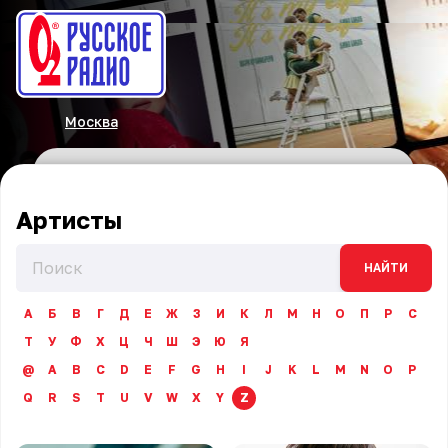
Москва
Артисты
НАЙТИ
А
Б
В
Г
Д
Е
Ж
З
И
К
Л
М
Н
О
П
Р
С
Т
У
Ф
Х
Ц
Ч
Ш
Э
Ю
Я
@
A
B
C
D
E
F
G
H
I
J
K
L
M
N
O
P
Q
R
S
T
U
V
W
X
Y
Z