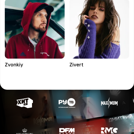
Zvonkiy
Zivert