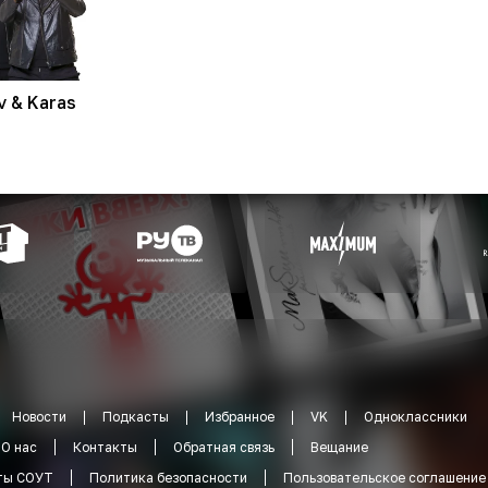
v & Karas
Новости
Подкасты
Избранное
VK
Одноклассники
О нас
Контакты
Обратная связь
Вещание
ты СОУТ
Политика безопасности
Пользовательское соглашение