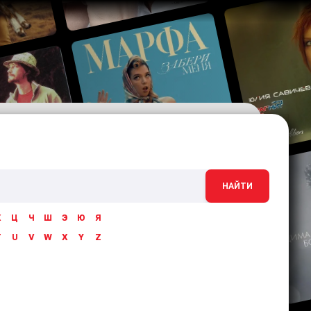
НАЙТИ
Х
Ц
Ч
Ш
Э
Ю
Я
T
U
V
W
X
Y
Z