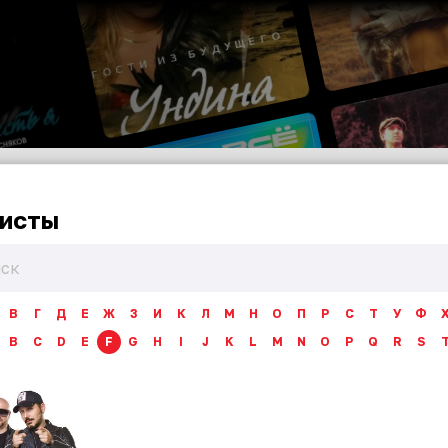
исты
В
Г
Д
Е
Ж
З
И
К
Л
М
Н
О
П
Р
С
Т
У
Ф
B
C
D
E
F
G
H
I
J
K
L
M
N
O
P
Q
R
S