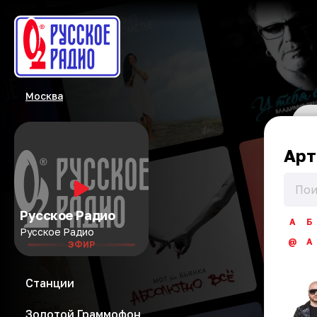
Москва
Арт
Русское Радио
А
Б
Русское Радио
@
A
ЭФИР
Станции
Золотой Граммофон