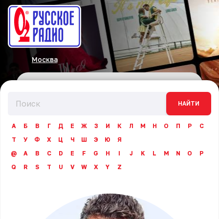
Москва
НАЙТИ
А
Б
В
Г
Д
Е
Ж
З
И
К
Л
М
Н
О
П
Р
С
Т
У
Ф
Х
Ц
Ч
Ш
Э
Ю
Я
@
A
B
C
D
E
F
G
H
I
J
K
L
M
N
O
P
Q
R
S
T
U
V
W
X
Y
Z