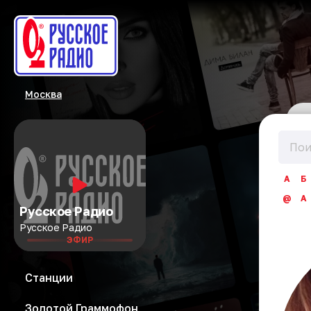
Москва
А
Б
@
A
Русское Радио
Русское Радио
ЭФИР
Станции
Золотой Граммофон