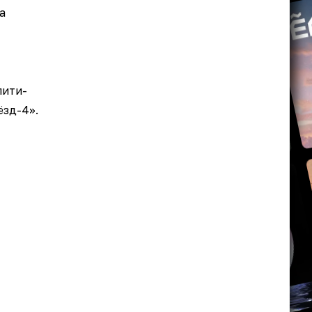
а
лити-
ёзд-4».