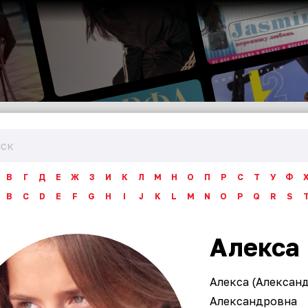
В
Г
Д
Е
Ж
З
И
К
Л
М
Н
О
П
Р
С
Т
У
Ф
B
C
D
E
F
G
H
I
J
K
L
M
N
O
P
Q
R
S
Алекса
Алекса (Алексан
Александровна