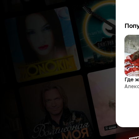
Поп
Где 
Алек