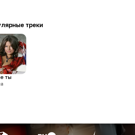
улярные треки
же ты
са