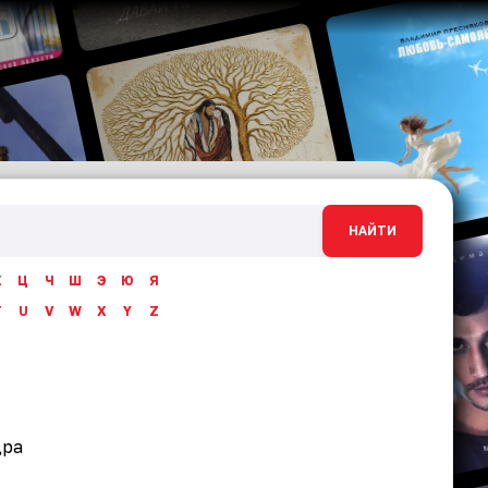
НАЙТИ
Х
Ц
Ч
Ш
Э
Ю
Я
T
U
V
W
X
Y
Z
дра