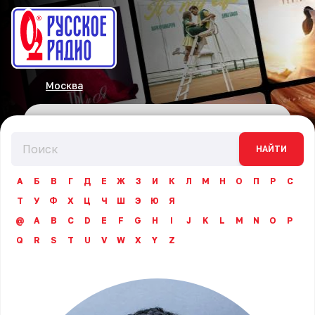
Москва
НАЙТИ
А
Б
В
Г
Д
Е
Ж
З
И
К
Л
М
Н
О
П
Р
С
Т
У
Ф
Х
Ц
Ч
Ш
Э
Ю
Я
@
A
B
C
D
E
F
G
H
I
J
K
L
M
N
O
P
Q
R
S
T
U
V
W
X
Y
Z