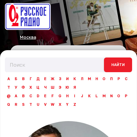
Москва
НАЙТИ
А
Б
В
Г
Д
Е
Ж
З
И
К
Л
М
Н
О
П
Р
С
Т
У
Ф
Х
Ц
Ч
Ш
Э
Ю
Я
@
A
B
C
D
E
F
G
H
I
J
K
L
M
N
O
P
Q
R
S
T
U
V
W
X
Y
Z