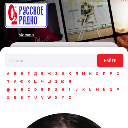
Москва
НАЙТИ
А
Б
В
Г
Д
Е
Ж
З
И
К
Л
М
Н
О
П
Р
С
Т
У
Ф
Х
Ц
Ч
Ш
Э
Ю
Я
@
A
B
C
D
E
F
G
H
I
J
K
L
M
N
O
P
Q
R
S
T
U
V
W
X
Y
Z