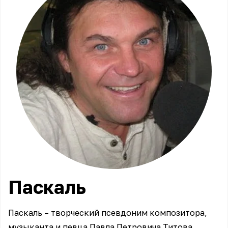
Паскаль
Паскаль – творческий псевдоним композитора,
музыканта и певца Павла Петровича Титова.