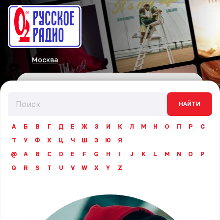
Москва
НАЙТИ
А
Б
В
Г
Д
Е
Ж
З
И
К
Л
М
Н
О
П
Р
С
Т
У
Ф
Х
Ц
Ч
Ш
Э
Ю
Я
@
A
B
C
D
E
F
G
H
I
J
K
L
M
N
O
P
Q
R
S
T
U
V
W
X
Y
Z