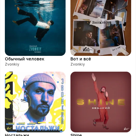
Обычный человек
Вот и всё
Zvonkiy
Zvonkiy
Ностальжи
Shine