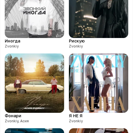
Иногда
Рискую
Zvonkiy
Zvonkiy
Фонари
Я НЕ Я
Zvonkiy, Асия
Zvonkiy