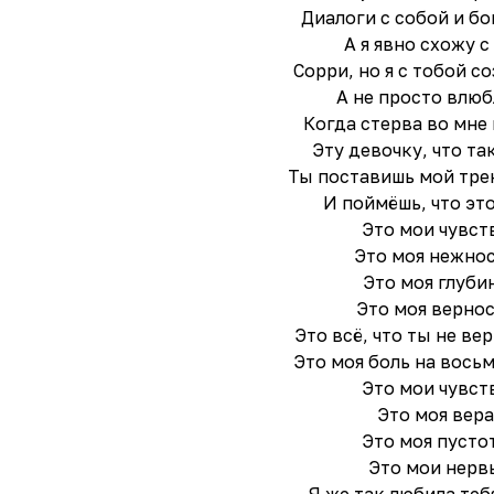
Диалоги с собой и бо
А я явно схожу с
Сорри, но я с тобой с
А не просто влю
Когда стерва во мне
Эту девочку, что та
Ты поставишь мой тре
И поймёшь, что эт
Это мои чувст
Это моя нежно
Это моя глуби
Это моя верно
Это всё, что ты не ве
Это моя боль на вось
Это мои чувст
Это моя вера
Это моя пусто
Это мои нерв