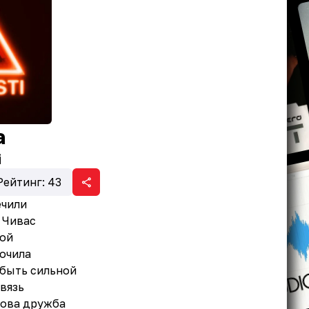
а
i
Рейтинг:
43
ечили
 Чивас
ной
кочила
 быть сильной
вязь
това дружба