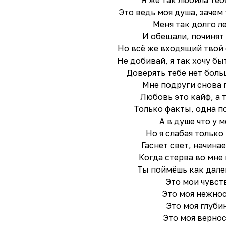
Я же так любила теб
Это ведь моя душа, зачем 
Меня так долго л
И обещали, починят
Но всё же входящий твой
Не добивай, я так хочу бы
Доверять тебе нет бол
Мне подруги снова 
Любовь это кайф, а т
Только факты, одна п
А в душе что у 
Но я слабая только
Гаснет свет, начина
Когда стерва во мне
Ты поймёшь как дале
Это мои чувст
Это моя нежно
Это моя глуби
Это моя верно