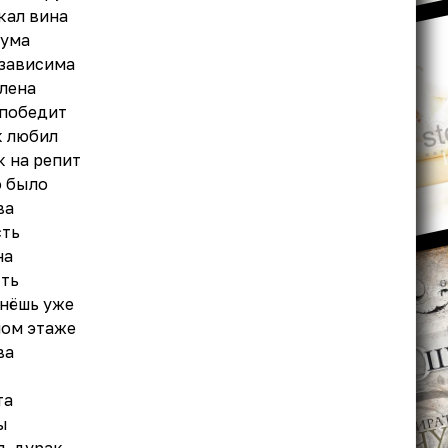
кал вина
 ума
озависима
блена
 победит
к любил
к на репит
о было
ва
сть
на
сть
рнёшь уже
мом этаже
ва
та
ы