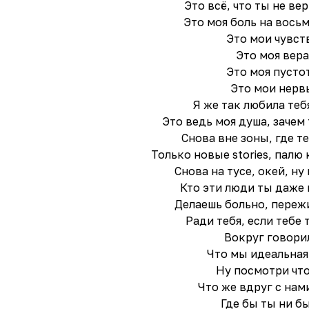
Это всё, что ты не ве
Это моя боль на вось
Это мои чувст
Это моя вера
Это моя пусто
Это мои нерв
Я же так любила теб
Это ведь моя душа, зачем 
Снова вне зоны, где т
Только новые stories, палю
Снова на тусе, окей, ну 
Кто эти люди ты даже 
Делаешь больно, пережи
Ради тебя, если тебе 
Вокруг говори
Что мы идеальная
Ну посмотри чт
Что же вдруг с нам
Где бы ты ни б