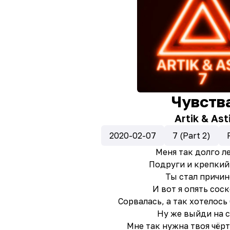
Чувств
Artik & Ast
2020-02-07
7 (Part 2)
Меня так долго л
Подруги и крепкий
Ты стал причи
И вот я опять сос
Сорвалась, а так хотелось
Ну же выйди на с
Мне так нужна твоя чёр