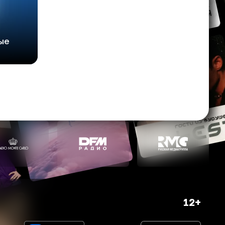
ые
12+