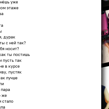
рнёшь уже
мом этаже
ва
та
ы
я, дурак
ты с ней так?
ебя носит?
 как ты постишь
и пусть так
не в курсе
ву, пустяк
так лучше
ли
 пара
о же
и стало
ыла