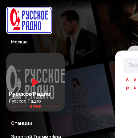
Москва
А
Б
@
A
Русское Радио
Русское Радио
ЭФИР
Станции
Золотой Граммофон