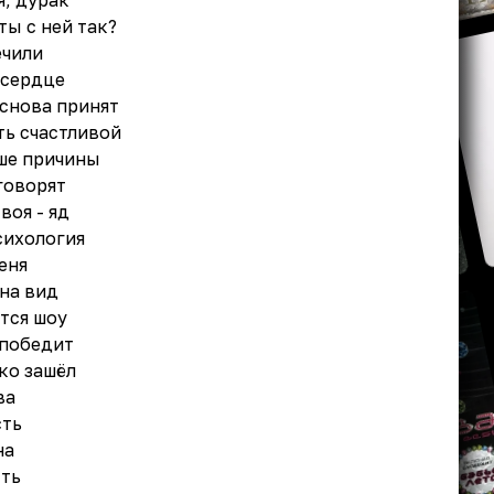
я, дурак
ты с ней так?
ечили
 сердце
 снова принят
ть счастливой
ьше причины
говорят
воя - яд
сихология
меня
 на вид
ется шоу
 победит
ко зашёл
ва
сть
на
сть