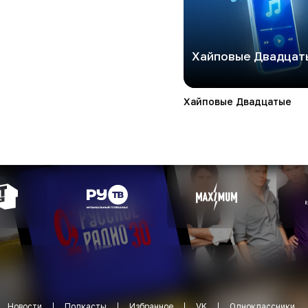
Хайповые Двадцат
Хайповые Двадцатые
Новости
Подкасты
Избранное
VK
Одноклассники