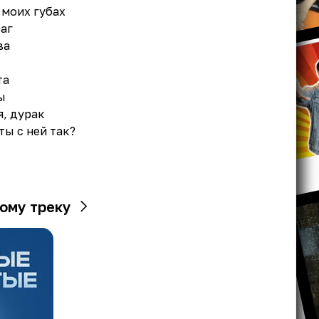
 моих губах
раг
ва
та
ы
я, дурак
ты с ней так?
ому треку