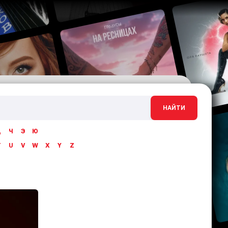
НАЙТИ
Ц
Ч
Э
Ю
T
U
V
W
X
Y
Z