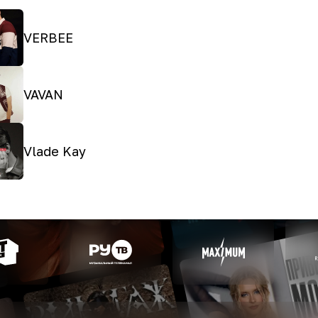
VERBEE
VAVAN
Vlade Kay