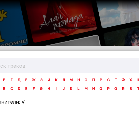
В
Г
Д
Е
Ж
З
И
К
Л
М
Н
О
П
Р
С
Т
Ф
Х
B
C
D
E
F
G
H
I
J
K
L
M
N
O
P
Q
R
S
лнители:
V