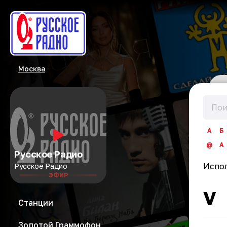
Москва
А
Б
@
A
Русское Радио
Испо
Русское Радио
ЭФИР
V
Станции
Золотой Граммофон