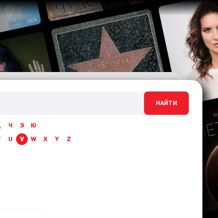
НАЙТИ
Ц
Ч
Э
Ю
T
U
V
W
X
Y
Z