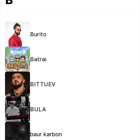
Burito
Batrai
BITTUEV
BULA
baur karbon