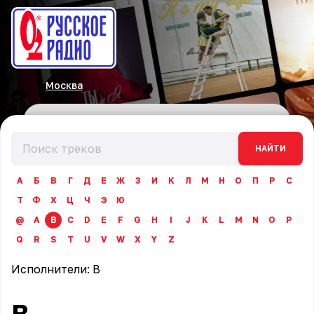
Москва
НАЙТИ
А
Б
В
Г
Д
Е
Ж
З
И
К
Л
М
Н
О
П
Р
С
Т
Ф
Х
Ц
Ч
Э
Ю
@
A
B
C
D
E
F
G
H
I
J
K
L
M
N
O
P
Q
R
S
T
U
V
W
X
Y
Z
Исполнители:
B
B