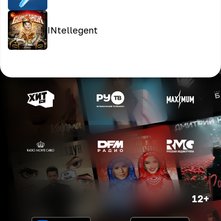
INtellegent
12+