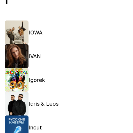
IOWA
IVAN
Igorek
Idris & Leos
Inout