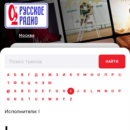
Москва
НАЙТИ
А
Б
В
Г
Д
Е
Ж
З
И
К
Л
М
Н
О
П
Р
С
Т
Ф
Х
Ц
Ч
Э
Ю
@
A
B
C
D
E
F
G
H
I
J
K
L
M
N
O
P
Q
R
S
T
U
V
W
X
Y
Z
Исполнители:
I
I