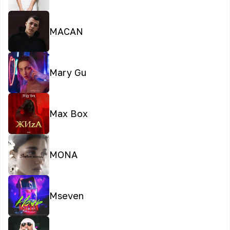
MACAN
Mary Gu
Max Box
MONA
Mseven