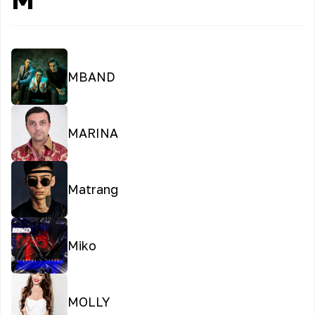
MBAND
MARINA
Matrang
Miko
MOLLY