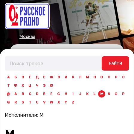
Москва
НАЙТИ
А
Б
В
Г
Д
Е
Ж
З
И
К
Л
М
Н
О
П
Р
С
Т
Ф
Х
Ц
Ч
Э
Ю
@
A
B
C
D
E
F
G
H
I
J
K
L
M
N
O
P
Q
R
S
T
U
V
W
X
Y
Z
Исполнители:
M
M