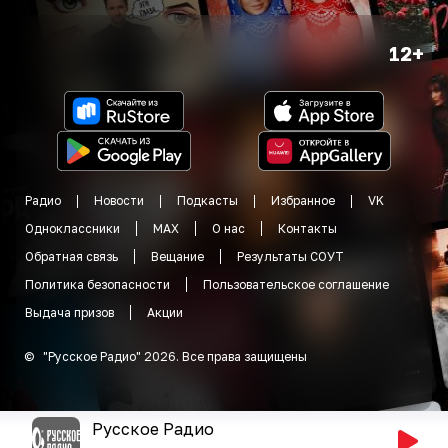
12+
Радио
Новости
Подкасты
Избранное
VK
Одноклассники
MAX
О нас
Контакты
Обратная связь
Вещание
Результаты СОУТ
Политика безопасности
Пользовательское соглашение
Выдача призов
Акции
©
"
Русское Радио
"
2026
.
Все права защищены
Русское Радио