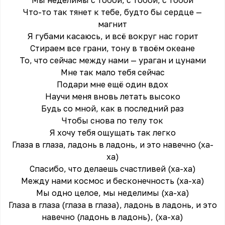
Мы неделимы с тобой, с тобой, с тобой
Что-то так тянет к тебе, будто бы сердце —
магнит
Я губами касаюсь, и всё вокруг нас горит
Стираем все грани, тону в твоём океане
То, что сейчас между нами — ураган и цунами
Мне так мало тебя сейчас
Подари мне ещё один вдох
Научи меня вновь летать высоко
Будь со мной, как в последний раз
Чтобы снова по телу ток
Я хочу тебя ощущать так легко
Глаза в глаза, ладонь в ладонь, и это навечно (ха-
ха)
Спасибо, что делаешь счастливей (ха-ха)
Между нами космос и бесконечность (ха-ха)
Мы одно целое, мы неделимы (ха-ха)
Глаза в глаза (глаза в глаза), ладонь в ладонь, и это
навечно (ладонь в ладонь), (ха-ха)