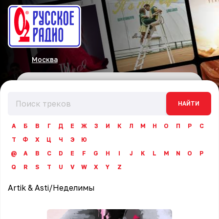
Москва
НАЙТИ
А
Б
В
Г
Д
Е
Ж
З
И
К
Л
М
Н
О
П
Р
С
Т
Ф
Х
Ц
Ч
Э
Ю
@
A
B
C
D
E
F
G
H
I
J
K
L
M
N
O
P
Q
R
S
T
U
V
W
X
Y
Z
Artik & Asti
/
Неделимы