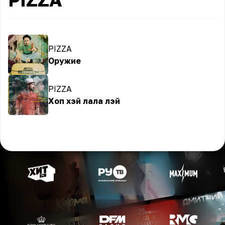
PIZZA
Оружие
PIZZA
Хоп хэй лала лэй