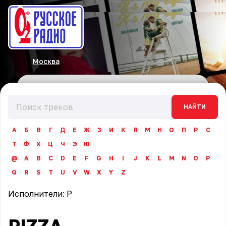
Москва
НАЙТИ
А
Б
В
Г
Д
Е
Ж
З
И
К
Л
М
Н
О
П
Р
С
Т
Ф
Х
Ц
Ч
Э
Ю
@
A
B
C
D
E
F
G
H
I
J
K
L
M
N
O
P
Q
R
S
T
U
V
W
X
Y
Z
Исполнители:
P
PIZZA