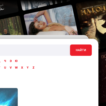
НАЙТИ
Ц
Ч
Э
Ю
T
U
V
W
X
Y
Z