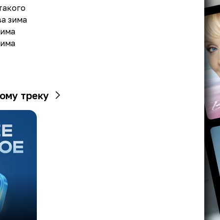
 такого
ва зима
зима
зима
ому треку