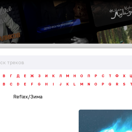
В
Г
Д
Е
Ж
З
И
К
Л
М
Н
О
П
Р
С
Т
Ф
Х
B
C
D
E
F
G
H
I
J
K
L
M
N
O
P
Q
R
S
Reflex
/
Зима