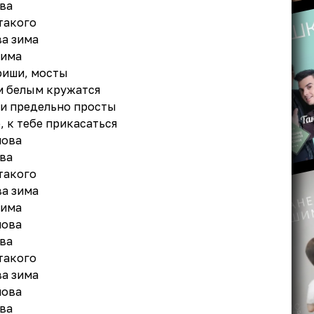
ова
 такого
ва зима
зима
фиши, мосты
м белым кружатся
ли предельно просты
, к тебе прикасаться
нова
ова
 такого
ва зима
зима
нова
ова
 такого
ва зима
нова
ова