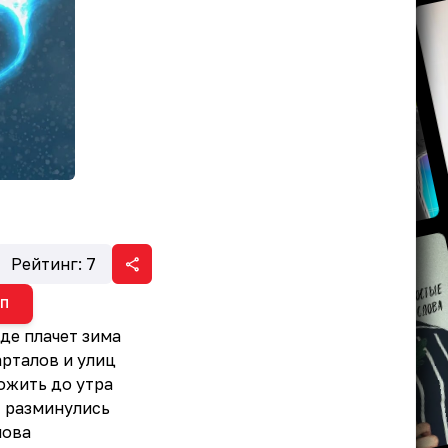
Рейтинг:
7
ИП
де плачет зима
рталов и улиц
дожить до утра
ы разминулись
нова