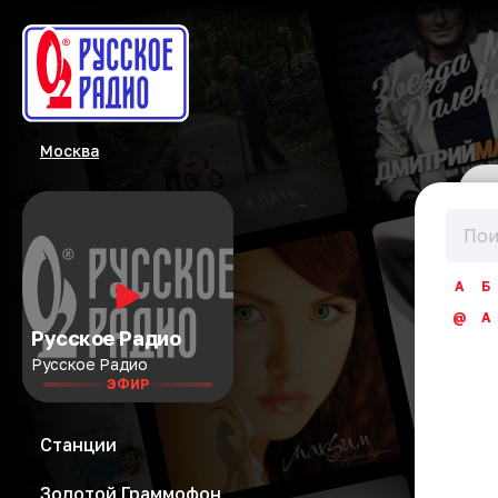
Москва
А
Б
@
A
Русское Радио
Русское Радио
ЭФИР
Станции
Золотой Граммофон