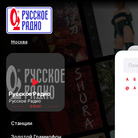
Москва
А
Б
@
A
Русское Радио
Русское Радио
ЭФИР
Станции
Золотой Граммофон