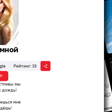
 мной
gle
Рейтинг:
19
ИП
астливы мы
к дождь!
аешься мне
йдёшь!