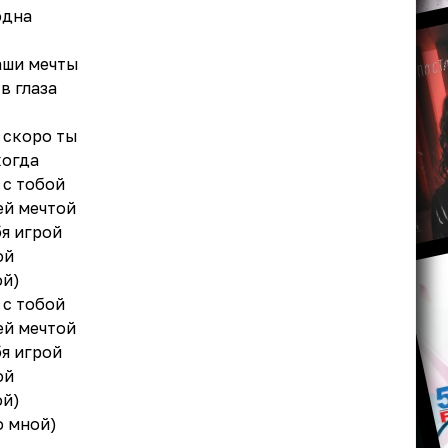
одна
аши мечты
в глаза
 скоро ты
когда
 с тобой
ей мечтой
бя игрой
ой
ой)
 с тобой
ей мечтой
бя игрой
ой
ой)
о мной)