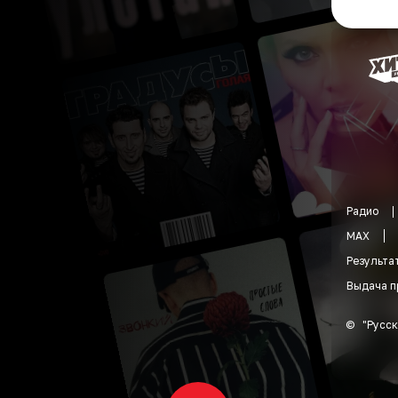
Радио
MAX
Результа
Выдача п
©
"
Русск