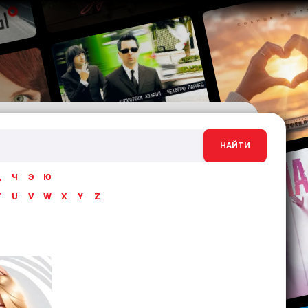
НАЙТИ
Ц
Ч
Э
Ю
T
U
V
W
X
Y
Z