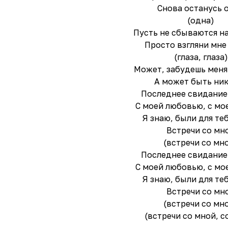
Снова останусь 
(одна)
Пусть не сбываются н
Просто взгляни мне 
(глаза, глаза)
Может, забудешь меня
А может быть ни
Последнее свидание
С моей любовью, с мо
Я знаю, были для те
Встречи со мн
(встречи со мн
Последнее свидание
С моей любовью, с мо
Я знаю, были для те
Встречи со мн
(встречи со мн
(встречи со мной, с