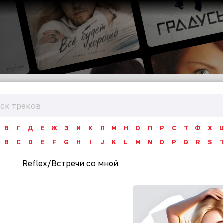
В
Г
Д
Е
Ж
З
И
К
Л
М
Н
О
П
Р
С
Т
Ф
Х
B
C
D
E
F
G
H
I
J
K
L
M
N
O
P
Q
R
S
Reflex
/
Встречи со мной