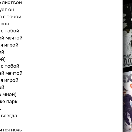
 листвой
ует он
а с тобой
 сон
 с тобой
ей мечтой
бя игрой
ой
ой)
 с тобой
ей мечтой
бя игрой
ой
о мной)
 же парк
ь
 всегда
ится ночь