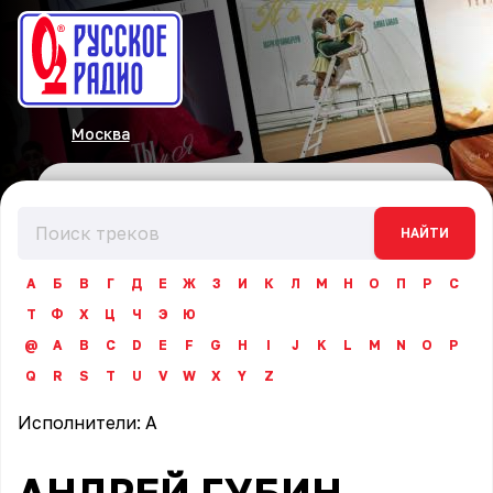
Москва
НАЙТИ
А
Б
В
Г
Д
Е
Ж
З
И
К
Л
М
Н
О
П
Р
С
Т
Ф
Х
Ц
Ч
Э
Ю
@
A
B
C
D
E
F
G
H
I
J
K
L
M
N
O
P
Q
R
S
T
U
V
W
X
Y
Z
Исполнители:
А
АНДРЕЙ ГУБИН