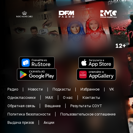
12+
Радио
Новости
Подкасты
Избранное
VK
Одноклассники
MAX
О нас
Контакты
Обратная связь
Вещание
Результаты СОУТ
Политика безопасности
Пользовательское соглашение
Выдача призов
Акции