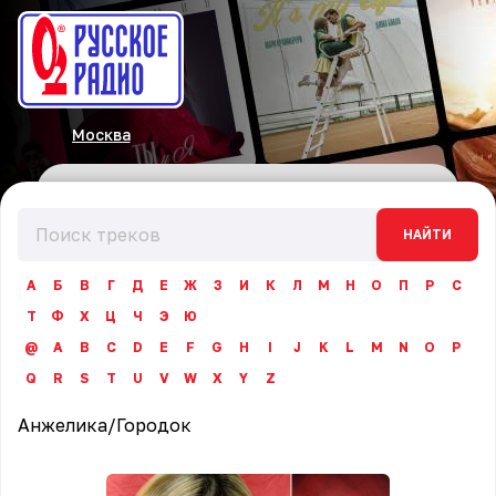
Москва
НАЙТИ
А
Б
В
Г
Д
Е
Ж
З
И
К
Л
М
Н
О
П
Р
С
Т
Ф
Х
Ц
Ч
Э
Ю
@
A
B
C
D
E
F
G
H
I
J
K
L
M
N
O
P
Q
R
S
T
U
V
W
X
Y
Z
Анжелика
/
Городок