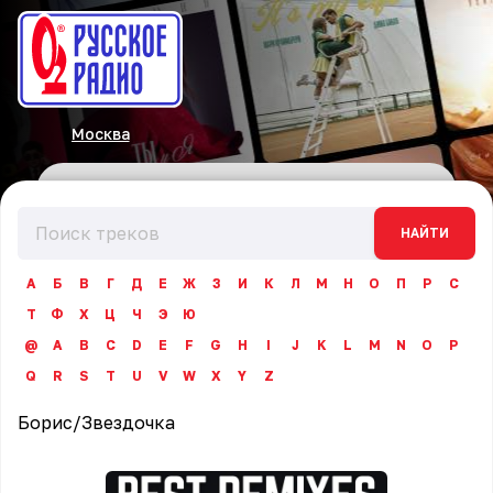
Москва
НАЙТИ
А
Б
В
Г
Д
Е
Ж
З
И
К
Л
М
Н
О
П
Р
С
Т
Ф
Х
Ц
Ч
Э
Ю
@
A
B
C
D
E
F
G
H
I
J
K
L
M
N
O
P
Q
R
S
T
U
V
W
X
Y
Z
Борис
/
Звездочка