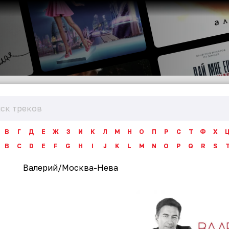
В
Г
Д
Е
Ж
З
И
К
Л
М
Н
О
П
Р
С
Т
Ф
Х
B
C
D
E
F
G
H
I
J
K
L
M
N
O
P
Q
R
S
Валерий
/
Москва-Нева