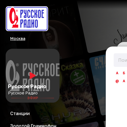
Москва
А
Б
@
A
Русское Радио
Русское Радио
ЭФИР
Станции
Золотой Граммофон