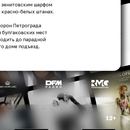
я зенитовским шарфом
 красно-белых штанах.
торон Петрограда
и булгаковских мест
водить до парадной
его доме подъезд.
12+