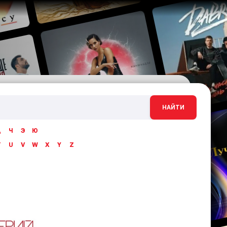
НАЙТИ
Ц
Ч
Э
Ю
T
U
V
W
X
Y
Z