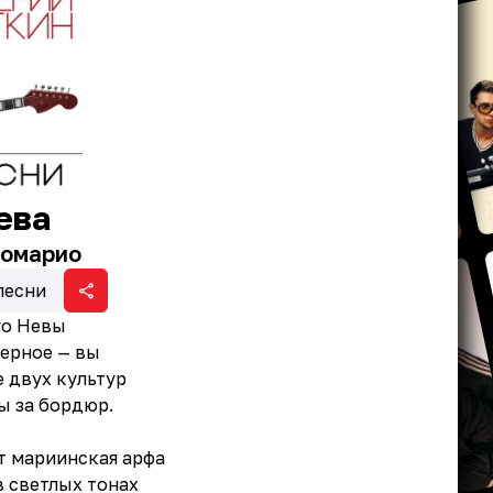
ева
омарио
песни
го Невы
верное — вы
е двух культур
ты за бордюр.
т мариинская арфа
в светлых тонах