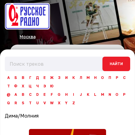
Москва
НАЙТИ
А
Б
В
Г
Д
Е
Ж
З
И
К
Л
М
Н
О
П
Р
С
Т
Ф
Х
Ц
Ч
Э
Ю
@
A
B
C
D
E
F
G
H
I
J
K
L
M
N
O
P
Q
R
S
T
U
V
W
X
Y
Z
Дима
/
Молния