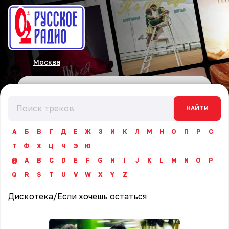
Москва
НАЙТИ
А
Б
В
Г
Д
Е
Ж
З
И
К
Л
М
Н
О
П
Р
С
Т
Ф
Х
Ц
Ч
Э
Ю
@
A
B
C
D
E
F
G
H
I
J
K
L
M
N
O
P
Q
R
S
T
U
V
W
X
Y
Z
Дискотека
/
Если хочешь остаться