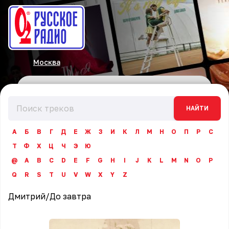
Москва
НАЙТИ
А
Б
В
Г
Д
Е
Ж
З
И
К
Л
М
Н
О
П
Р
С
Т
Ф
Х
Ц
Ч
Э
Ю
@
A
B
C
D
E
F
G
H
I
J
K
L
M
N
O
P
Q
R
S
T
U
V
W
X
Y
Z
Дмитрий
/
До завтра