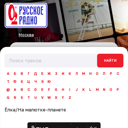
Москва
НАЙТИ
А
Б
В
Г
Д
Е
Ж
З
И
К
Л
М
Н
О
П
Р
С
Т
Ф
Х
Ц
Ч
Э
Ю
@
A
B
C
D
E
F
G
H
I
J
K
L
M
N
O
P
Q
R
S
T
U
V
W
X
Y
Z
Ёлка
/
На малютке-планете