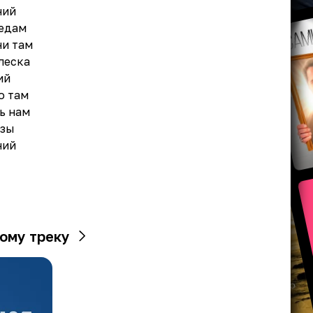
ний
ледам
ни там
леска
ий
о там
сь нам
азы
ний
ому треку