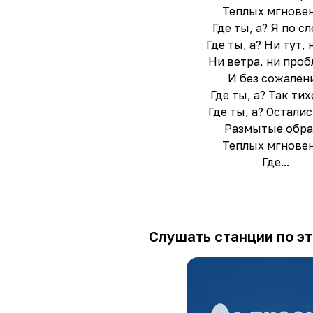
Теплых мгнове
Где ты, а? Я по с
Где ты, а? Ни тут, 
Ни ветра, ни проб
И без сожален
Где ты, а? Так тих
Где ты, а? Остали
Размытые обр
Теплых мгнове
Где...
Слушать станции по эт