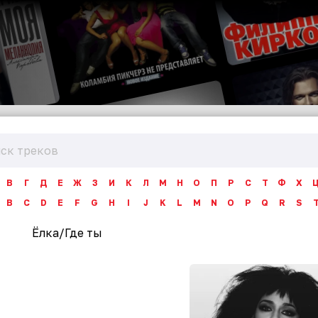
В
Г
Д
Е
Ж
З
И
К
Л
М
Н
О
П
Р
С
Т
Ф
Х
B
C
D
E
F
G
H
I
J
K
L
M
N
O
P
Q
R
S
Ёлка
/
Где ты