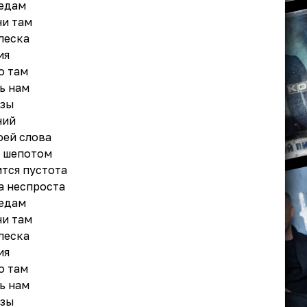
ледам
ни там
леска
ия
о там
сь нам
азы
ний
оей слова
м шепотом
тся пустота
а неспроста
ледам
ни там
леска
ия
о там
сь нам
азы