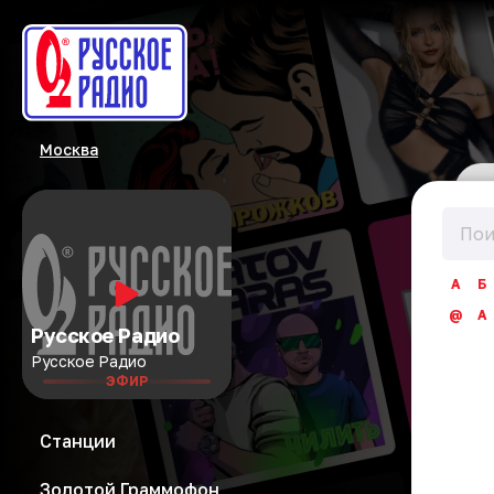
Москва
А
Б
@
A
Русское Радио
Русское Радио
ЭФИР
Станции
Золотой Граммофон