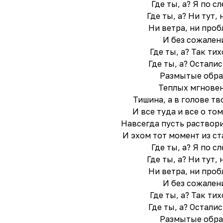
Где ты, а? Я по с
Где ты, а? Ни тут, 
Ни ветра, ни проб
И без сожален
Где ты, а? Так тих
Где ты, а? Остали
Размытые обр
Теплых мгнове
Тишина, а в голове тв
И все туда и все о то
Навсегда пусть раствори
И эхом тот момент из ст
Где ты, а? Я по с
Где ты, а? Ни тут, 
Ни ветра, ни проб
И без сожален
Где ты, а? Так тих
Где ты, а? Остали
Размытые обр