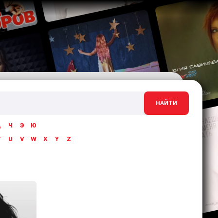
НАЙТИ
Ц
Ч
Э
Ю
T
U
V
W
X
Y
Z