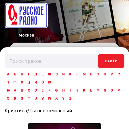
Москва
НАЙТИ
А
Б
В
Г
Д
Е
Ж
З
И
К
Л
М
Н
О
П
Р
С
Т
Ф
Х
Ц
Ч
Э
Ю
@
A
B
C
D
E
F
G
H
I
J
K
L
M
N
O
P
Q
R
S
T
U
V
W
X
Y
Z
Кристина
/
Ты ненормальный