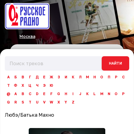
Москва
НАЙТИ
А
Б
В
Г
Д
Е
Ж
З
И
К
Л
М
Н
О
П
Р
С
Т
Ф
Х
Ц
Ч
Э
Ю
@
A
B
C
D
E
F
G
H
I
J
K
L
M
N
O
P
Q
R
S
T
U
V
W
X
Y
Z
Любэ
/
Батька Махно