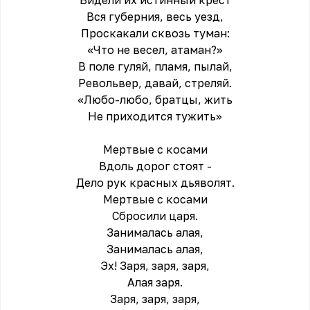
Видели их истинный крест
Вся губерния, весь уезд,
Проскакали сквозь туман:
«Что не весел, атаман?»
В поле гуляй, пламя, пылай,
Револьвер, давай, стреляй.
«Любо-любо, братцы, жить
Не приходится тужить»
Мертвые с косами
Вдоль дорог стоят -
Дело рук красных дьяволят.
Мертвые с косами
Сбросили царя.
Занималась алая,
Занималась алая,
Эх! Заря, заря, заря,
Алая заря.
Заря, заря, заря,