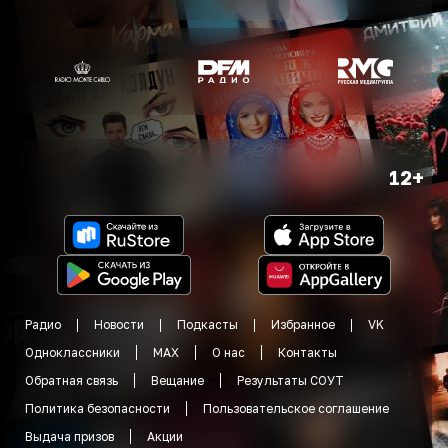
12+
Радио
Новости
Подкасты
Избранное
VK
Одноклассники
MAX
О нас
Контакты
Обратная связь
Вещание
Результаты СОУТ
Политика безопасности
Пользовательское соглашение
Выдача призов
Акции