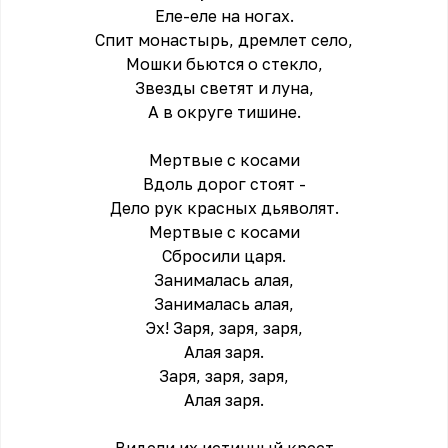
Еле-еле на ногах.
Спит монастырь, дремлет село,
Мошки бьются о стекло,
Звезды светят и луна,
А в округе тишине.
Мертвые с косами
Вдоль дорог стоят -
Дело рук красных дьяволят.
Мертвые с косами
Сбросили царя.
Занималась алая,
Занималась алая,
Эх! Заря, заря, заря,
Алая заря.
Заря, заря, заря,
Алая заря.