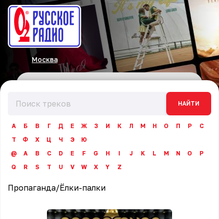
Москва
НАЙТИ
А
Б
В
Г
Д
Е
Ж
З
И
К
Л
М
Н
О
П
Р
С
Т
Ф
Х
Ц
Ч
Э
Ю
@
A
B
C
D
E
F
G
H
I
J
K
L
M
N
O
P
Q
R
S
T
U
V
W
X
Y
Z
Пропаганда
/
Ёлки-палки