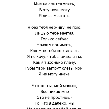
Мне не спится опять,
В эту ночь могу
Я лишь мечтать.
Я без тебя не живу, не пою,
Лишь о тебе мечтая.
Только сейчас
Начал я понимать,
Как мне тебя не хватает.
Я не хочу, чтобы видела ты,
Как я тихонько плачу.
Губы твои вытрут слезы мои,
Я не могу иначе.
Что же ты, мой малыш,
Все никак мне
Это не простишь -
То, что я далеко, мы