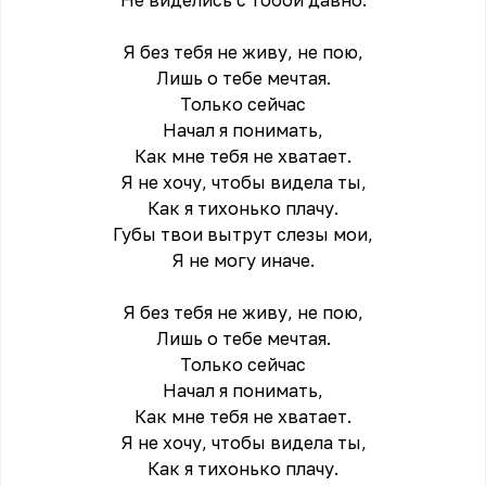
Не виделись с тобой давно.
Я без тебя не живу, не пою,
Лишь о тебе мечтая.
Только сейчас
Начал я понимать,
Как мне тебя не хватает.
Я не хочу, чтобы видела ты,
Как я тихонько плачу.
Губы твои вытрут слезы мои,
Я не могу иначе.
Я без тебя не живу, не пою,
Лишь о тебе мечтая.
Только сейчас
Начал я понимать,
Как мне тебя не хватает.
Я не хочу, чтобы видела ты,
Как я тихонько плачу.