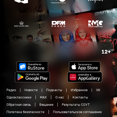
12+
Радио
Новости
Подкасты
Избранное
VK
Одноклассники
MAX
О нас
Контакты
Обратная связь
Вещание
Результаты СОУТ
Политика безопасности
Пользовательское соглашение