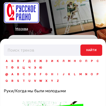
Москва
НАЙТИ
А
Б
В
Г
Д
Е
Ж
З
И
К
Л
М
Н
О
П
Р
С
Т
Ф
Х
Ц
Ч
Э
Ю
@
A
B
C
D
E
F
G
H
I
J
K
L
M
N
O
P
Q
R
S
T
U
V
W
X
Y
Z
Руки
/
Когда мы были молодыми