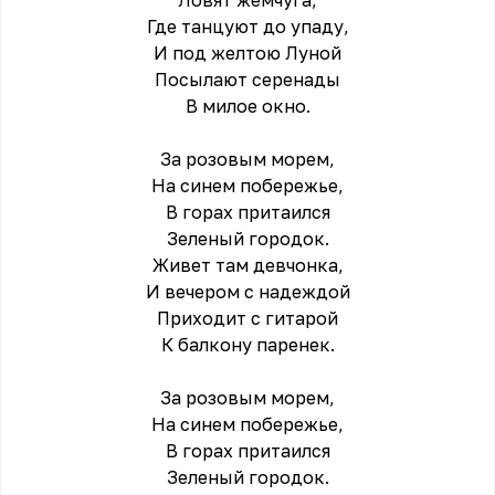
Ловят жемчуга,
Где танцуют до упаду,
И под желтою Луной
Посылают серенады
В милое окно.
За розовым морем,
На синем побережье,
В горах притаился
Зеленый городок.
Живет там девчонка,
И вечером с надеждой
Приходит с гитарой
К балкону паренек.
За розовым морем,
На синем побережье,
В горах притаился
Зеленый городок.