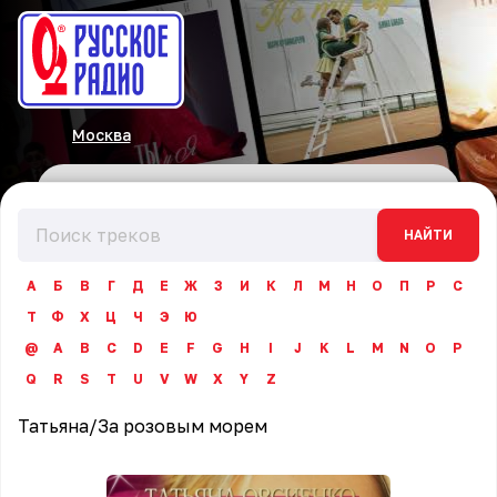
Москва
НАЙТИ
А
Б
В
Г
Д
Е
Ж
З
И
К
Л
М
Н
О
П
Р
С
Т
Ф
Х
Ц
Ч
Э
Ю
@
A
B
C
D
E
F
G
H
I
J
K
L
M
N
O
P
Q
R
S
T
U
V
W
X
Y
Z
Татьяна
/
За розовым морем