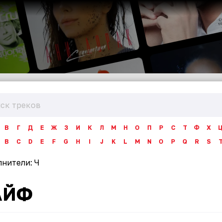
В
Г
Д
Е
Ж
З
И
К
Л
М
Н
О
П
Р
С
Т
Ф
Х
B
C
D
E
F
G
H
I
J
K
L
M
N
O
P
Q
R
S
лнители:
Ч
АЙФ