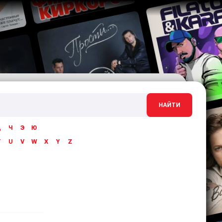
НАЙТИ
Ц
Ч
Э
Ю
T
U
V
W
X
Y
Z