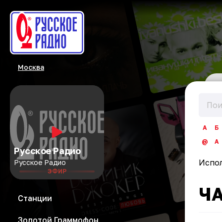
Москва
А
Б
@
A
Русское Радио
Испо
Русское Радио
ЭФИР
Ч
Станции
Золотой Граммофон