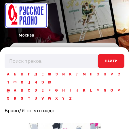
Москва
НАЙТИ
А
Б
В
Г
Д
Е
Ж
З
И
К
Л
М
Н
О
П
Р
С
Т
Ф
Х
Ц
Ч
Э
Ю
@
A
B
C
D
E
F
G
H
I
J
K
L
M
N
O
P
Q
R
S
T
U
V
W
X
Y
Z
Браво
/
Я то, что надо