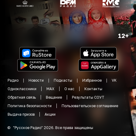
12+
Радио
Новости
Подкасты
Избранное
VK
Одноклассники
MAX
О нас
Контакты
Обратная связь
Вещание
Результаты СОУТ
Политика безопасности
Пользовательское соглашение
Выдача призов
Акции
©
"
Русское Радио
"
2026
.
Все права защищены