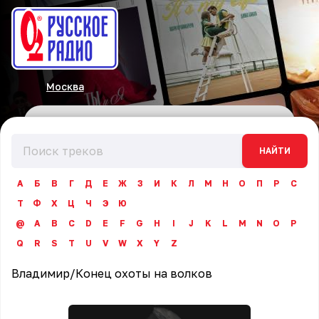
Москва
НАЙТИ
А
Б
В
Г
Д
Е
Ж
З
И
К
Л
М
Н
О
П
Р
С
Т
Ф
Х
Ц
Ч
Э
Ю
@
A
B
C
D
E
F
G
H
I
J
K
L
M
N
O
P
Q
R
S
T
U
V
W
X
Y
Z
Владимир
/
Конец охоты на волков