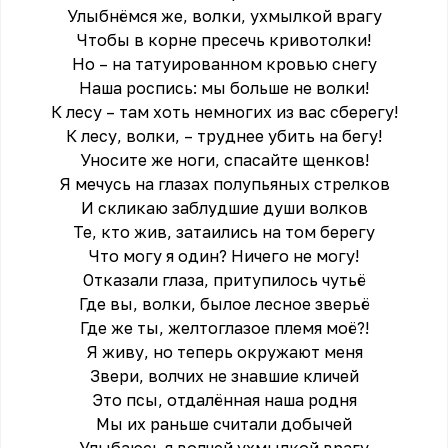
Улыбнёмся же, волки, ухмылкой врагу
Чтобы в корне пресечь кривотолки!
Но – на татуированном кровью снегу
Наша роспись: мы больше не волки!
К лесу – там хоть немногих из вас сберегу!
К лесу, волки, – труднее убить на бегу!
Уносите же ноги, спасайте щенков!
Я мечусь на глазах полупьяных стрелков
И скликаю заблудшие души волков
Те, кто жив, затаились на том берегу
Что могу я один? Ничего не могу!
Отказали глаза, притупилось чутьё
Где вы, волки, былое лесное зверьё
Где же ты, желтоглазое племя моё?!
Я живу, но теперь окружают меня
Звери, волчих не знавшие кличей
Это псы, отдалённая наша родня
Мы их раньше считали добычей