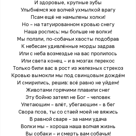
И здоровые, крупные зубы
Улыбнёмся же волчей ухмылкой врагу
Псам ещё не намылены холки!
Но – на татуированном кровью снегу
Наша роспись: мы больше не волки!
Мы ползли, по-собачьи хвосты подобрав
К небесам удивлённые морды задрав
Или с неба возмездье на вас пролилось
Или света конец – и в мозгах перекос
Только били вас в рост из железных стрекоз
Кровью вымокли мы под свинцовым дождём
И смирились, решив: всё равно не уйдем!
Животами горячими плавили снег
Эту бойню затеял не Бог – человек
Улетающим – влёт, убегающим – в бег
Свора псов, ты со стаей моей не вяжись
В равной сваре – за нами удача
Волки мы – хороша наша волчая жизнь
Вы собаки – и смерть вам собачья!