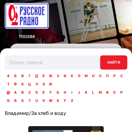
Москва
НАЙТИ
А
Б
В
Г
Д
Е
Ж
З
И
К
Л
М
Н
О
П
Р
С
Т
Ф
Х
Ц
Ч
Э
Ю
@
A
B
C
D
E
F
G
H
I
J
K
L
M
N
O
P
Q
R
S
T
U
V
W
X
Y
Z
Владимир
/
За хлеб и воду