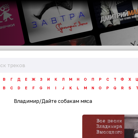
В
Г
Д
Е
Ж
З
И
К
Л
М
Н
О
П
Р
С
Т
Ф
Х
B
C
D
E
F
G
H
I
J
K
L
M
N
O
P
Q
R
S
Владимир
/
Дайте собакам мяса