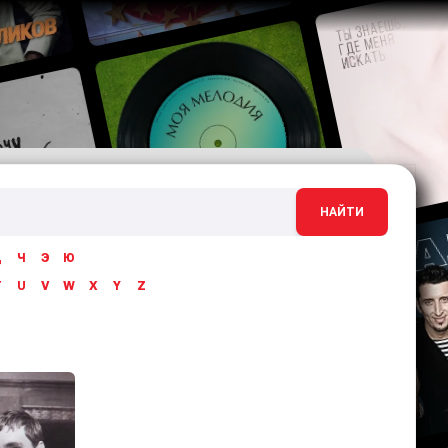
НАЙТИ
Ц
Ч
Э
Ю
T
U
V
W
X
Y
Z