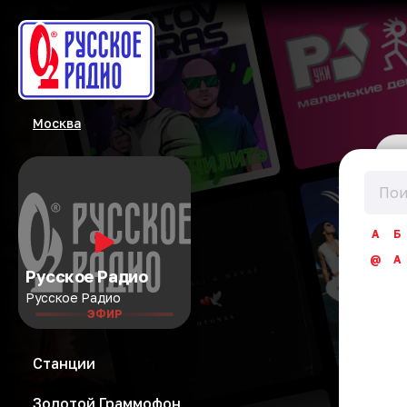
Москва
А
Б
@
A
Русское Радио
Русское Радио
ЭФИР
Станции
Золотой Граммофон