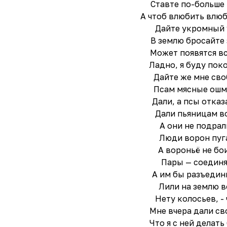
Ставте по-больше 
А чтоб влюбить влю
Дайте укромный 
В землю бросайте 
Может появятся в
Ладно, я буду по
Дайте же мне св
Псам мясные ошм
Дали, а псы отказ
Дали пьяницам в
А они не подрал
Люди ворон пуг
А вороньё не бо
Пары — соедин
А им бы разъедин
Лили на землю 
Нету колосьев, -
Мне вчера дали с
Что я с ней делать