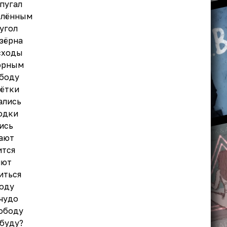
пугал
блённым
угол
зёрна
сходы
корным
ободу
ётки
ались
одки
ись
ают
ится
яют
иться
воду
 чудо
вободу
 буду?