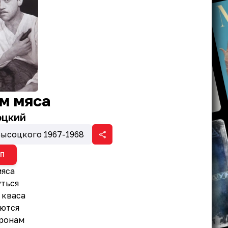
м мяса
оцкий
Высоцкого 1967-1968
ИП
мяса
уться
 кваса
ьются
оронам