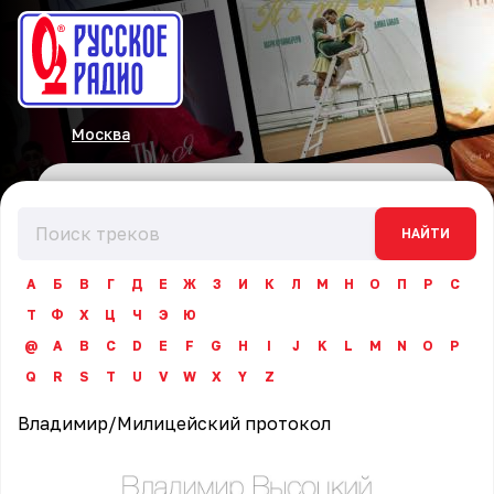
Москва
НАЙТИ
А
Б
В
Г
Д
Е
Ж
З
И
К
Л
М
Н
О
П
Р
С
Т
Ф
Х
Ц
Ч
Э
Ю
@
A
B
C
D
E
F
G
H
I
J
K
L
M
N
O
P
Q
R
S
T
U
V
W
X
Y
Z
Владимир
/
Милицейский протокол