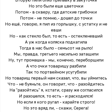
Вторую пили близ прилавку в закуточке
Но это были еще цветочки
Потом - в скверу, где детские грибочки
Потом - не помню,- дошел до точки
Но ещё, говорю, я пил из горлышку, с устатку и не
евши
Но - как стекло был, то есть - остекленевший
А уж когда коляска подкатила
Тогда в нас было - семьсот на рыло!
Мы, правда, третьего насильно затащили
Ну, тут промашка - мы, конечно, переборщили
А что очки товарищу разбили
Так то портвейном усугубили
Но товарищ первый нам сказал, что, вы уймитесь
Что - не буяньте, он говорит, что - разойдитесь
На "разойтись" я, кстати, сразу же согласился
И разошелся, то есть - и расходился!
Но если я кого ругал - карайте строго!
Но это вряд ли, - скажи, Серега!