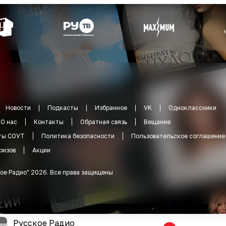
Новости
Подкасты
Избранное
VK
Одноклассники
О нас
Контакты
Обратная связь
Вещание
ты СОУТ
Политика безопасности
Пользовательское соглашение
ризов
Акции
ое Радио
"
2026
.
Все права защищены
Русское Радио