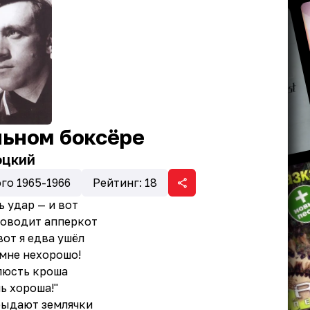
льном боксёре
оцкий
го 1965-1966
Рейтинг:
18
ь удар — и вот
роводит апперкот
вот я едва ушёл
 мне нехорошо!
люсть кроша
ь хороша!"
 рыдают землячки