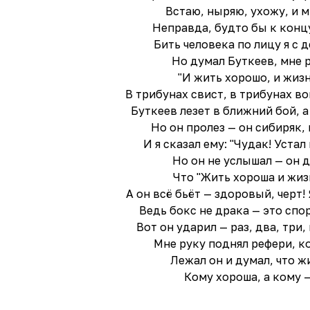
Встаю, ныряю, ухожу, и м
Неправда, будто бы к концу
Бить человека по лицу я с 
Но думал Буткеев, мне 
"И жить хорошо, и жизн
В трибунах свист, в трибунах вой:
Буткеев лезет в ближний бой, а
Но он пролез — он сибиряк,
И я сказал ему: "Чудак! Устал
Но он не услышал — он 
Что "Жить хороша и жиз
А он всё бьёт — здоровый, черт!
Ведь бокс не драка — это спо
Вот он ударил — раз, два, три,
Мне руку поднял рефери, ко
Лежал он и думал, что ж
Кому хороша, а кому —