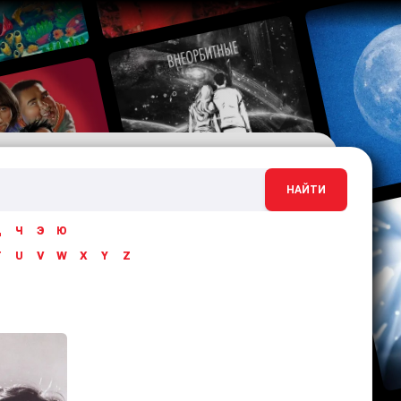
НАЙТИ
Ц
Ч
Э
Ю
T
U
V
W
X
Y
Z