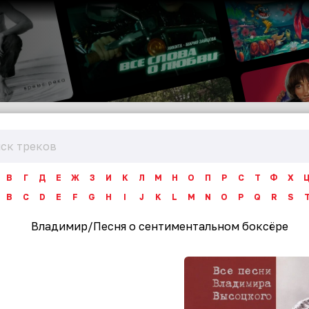
В
Г
Д
Е
Ж
З
И
К
Л
М
Н
О
П
Р
С
Т
Ф
Х
B
C
D
E
F
G
H
I
J
K
L
M
N
O
P
Q
R
S
Владимир
/
Песня о сентиментальном боксёре