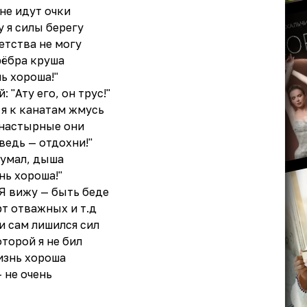
не идут очки
 я силы берегу
детства не могу
рёбра круша
ь хороша!"
 "Ату его, он трус!"
 я к канатам жмусь
 настырные они
 ведь — отдохни!"
думал, дыша
нь хороша!"
 Я вижу — быть беде
рт отважных и т.д
 и сам лишился сил
торой я не бил
изнь хороша
 не очень