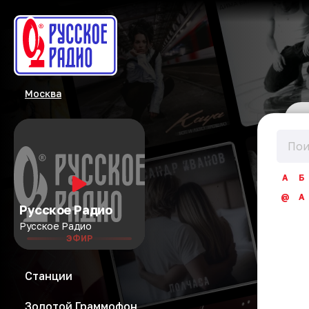
Москва
А
Б
@
A
Русское Радио
Русское Радио
ЭФИР
Станции
Золотой Граммофон