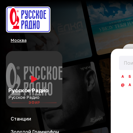
Москва
А
Б
@
A
Русское Радио
Русское Радио
ЭФИР
Станции
Золотой Граммофон