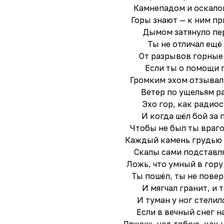
Камнепадом и оскало
Горы знают — к ним пр
Дымом затянуло пе
Ты не отличал ещё
От разрывов горные
Если ты о помощи 
Громким эхом отзывал
Ветер по ущельям р
Эхо гор, как радио
И когда шёл бой за 
Чтобы не был ты враг
Каждый камень грудью
Скалы сами подставл
Ложь, что умный в гору
Ты пошёл, ты не повер
И мягчал гранит, и т
И туман у ног стелил
Если в вечный снег н