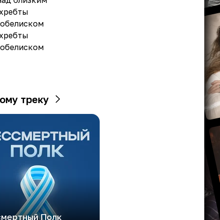
над близким
 хребты
 обелиском
 хребты
 обелиском
ому треку
смертный Полк