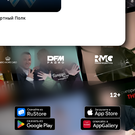
ртный Полк
12+