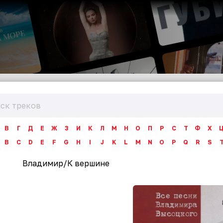
В
Г
Д
Е
Ж
З
И
К
Л
М
Н
О
П
Р
С
Т
Ф
Х
B
C
D
E
F
G
H
I
J
K
L
M
N
O
P
Q
R
S
Владимир
/
К вершине