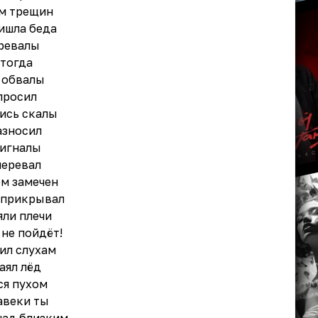
м трещин
ишла беда
ревалы
 тогда
 обвалы
просил
ись скалы
азносил
сигналы
перевал
ом замечен
 прикрывал
яли плечи
 не пойдёт!
ил слухам
аял лёд
ся пухом
авеки ты