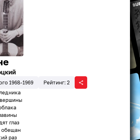
не
оцкий
го 1968-1969
Рейтинг:
2
 ледника
т вершины
облака
лавины
дят глаз
й обещан
кий раз