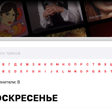
В
Г
Д
Е
Ж
З
И
К
Л
М
Н
О
П
Р
С
Т
Ф
Х
B
C
D
E
F
G
H
I
J
K
L
M
N
O
P
Q
R
S
лнители:
В
ОСКРЕСЕНЬЕ