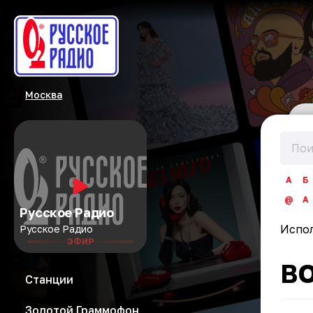
Москва
А
Б
@
A
Русское Радио
Испо
Русское Радио
ЭФИР
В
Станции
Золотой Граммофон