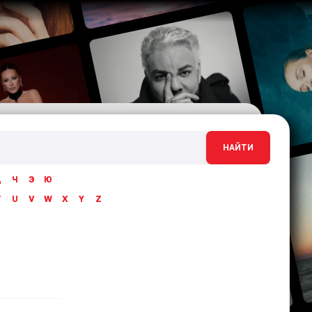
НАЙТИ
Ц
Ч
Э
Ю
T
U
V
W
X
Y
Z